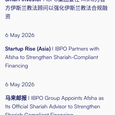
方伊斯兰教法顾问以强化伊斯兰教法合规融
资
6 May 2026
Startup Rise (Asia)
l IBPO Partners with
Afsha to Strengthen Shariah-Compliant
Financing
6 May 2026
马来邮报
l IBPO Group Appoints Afsha as
Its Official Shariah Advisor to Strengthen
Shariah Compliant Financing