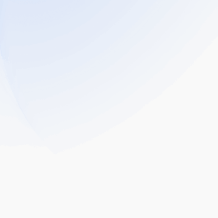
yang tersayang sepanjang
hayat
kejadian luar jangka.
Perlindungan
Penyakit Kritikal
Ringankan beban kewangan anda
supaya anda
boleh fokus pada
pemulihan daripada utama
penyakit,
termasuk kanser, strok,
dan serangan
jantung.