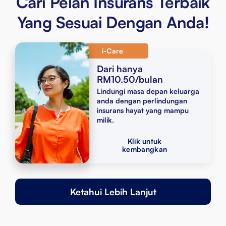
Cari Pelan Insurans Terbaik
Yang Sesuai Dengan Anda!
i-Care
Dari hanya
RM10.50/bulan
Lindungi masa depan keluarga
anda dengan perlindungan
insurans hayat yang mampu
milik.
Klik untuk
kembangkan
Faedah Kematian
Ketahui Lebih Lanjut
Ketenangan fikiran dengan bayaran sekaligus kepada orang
tersayang sekiranya berlaku kematian.
Manfaat Hilang Upaya Menyeluruh dan Kekal