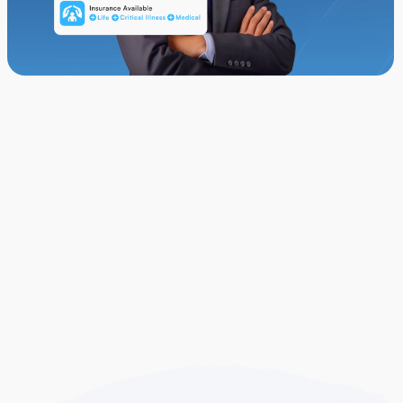
Temui Perlindungan Insurans
Perlindungan untuk
Perkara Paling Penting
Hidup penuh dengan ketidakpastian, tetapi
melindungi diri anda tidak perlu rumit. Itulah
sebabnya kami bekerjasama dengan