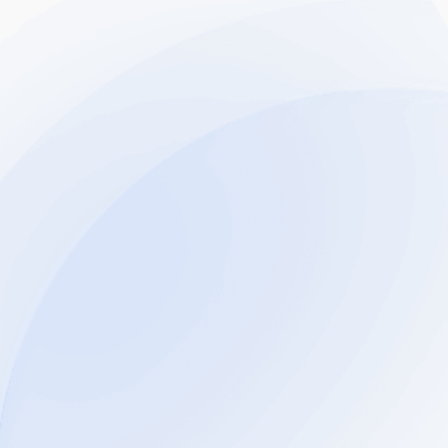
FWD Insurance sebagai rakan kongsi insurans
rasmi kami untuk membawa pakej ringkas dan
mampu milik yang direka untuk
Lindungi kesihatan anda, masa depan, dan
orang tersayang.
Perlindungan Hayat
Sokongan kewangan untuk anda
orang