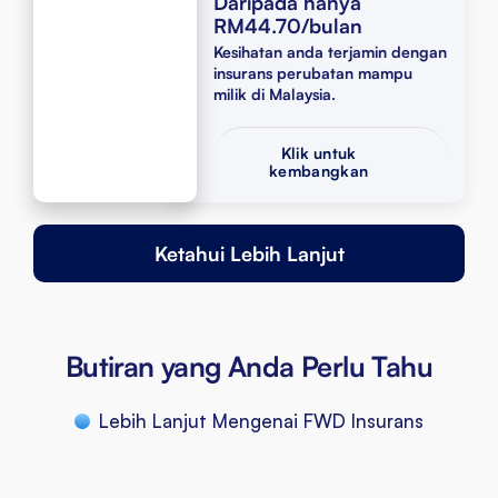
Daripada hanya
RM44.70/bulan
Kesihatan anda terjamin dengan
insurans perubatan mampu
milik di Malaysia.
Klik untuk
kembangkan
Penerimaan Tanpa Tunai dan Tanpa Kerumitan
Ketahui Lebih Lanjut
Kepada kebanyakan hospital utama dan pusat perubatan di
seluruh Malaysia.
Perlindungan Perubatan Penting
Meliputi keperluan perubatan anda, termasuk faedah pembedahan
dan pesakit luar.
Butiran yang Anda Perlu Tahu
Lebih Lanjut Mengenai FWD Insurans