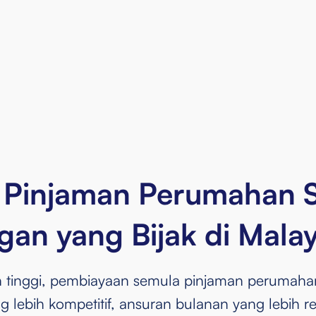
Warganegara Mal
Berumur 21 - 55 
Bekerja dengan m
setahun
Memiliki hartanah
 Pinjaman Perumahan 
an yang Bijak di Malay
n tinggi, pembiayaan semula pinjaman peruma
lebih kompetitif, ansuran bulanan yang lebih 