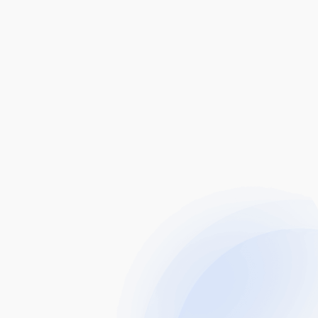
edit
edudukan kewangan anda.
Jangkauan Global,
Kepakaran Tempatan
Kerjasama kami dengan perbankan
global memastikan anda mendapat kadar