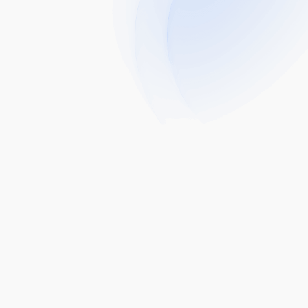
eksklusif. Manakala agensi pelaporan
kredit seperti CTOS, Experian dan Credit
Bureau Malaysia, membolehkan anda
menikmati laporan kredit percuma.
Proses Kelulusan Mudah
Kami bangga dengan kadar kelulusan
bank yang tinggi, didorong oleh
kepakaran kewangan dalaman serta