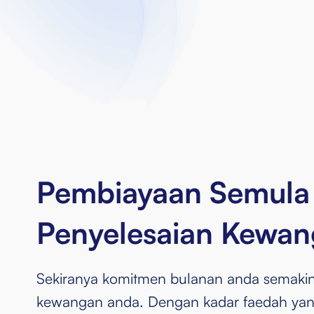
Menjana lebihan wang tunai
Margin pembiayaan sehingga 80%
Tiada tempoh ikatan
Kadar faedah eksklusif serendah 4.2% 
Pembiayaan Semula
Penyelesaian Kewang
Sekiranya komitmen bulanan anda semaki
kewangan anda. Dengan kadar faedah yang 