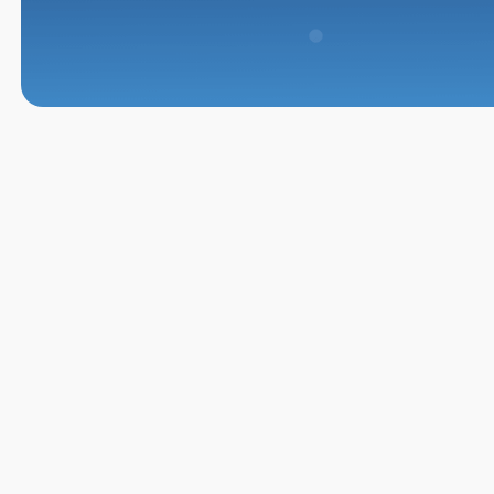
Capai Ke
Pembi
Memperkenalkan i-Refinancin
pembiayaan semula mengi