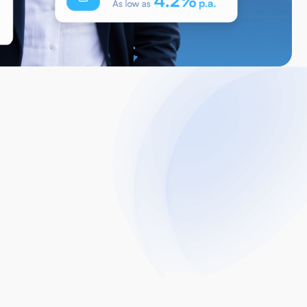
yelesaian
umahan
yang menawarkan penyelesaian
matlamat kewangan dengan