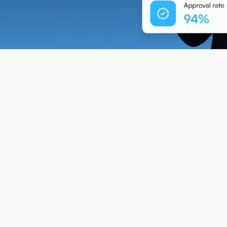
Mengenai i-Refinancing
bebasan Kewangan dengan Pen
ayaan Semula Pinjaman Per
g, program pembiayaan semula pinjaman perumahan 
kut keperluan anda, bagi membantu anda mencapai 
memanfaatkan nilai hartanah anda.