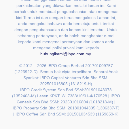
perkhidmatan yang ditawarkan melalui laman ini. Kami
berhak untuk membuat pengubahsuaian atau mengemas
kini Terma ini dan dengan terus mengakses Laman Ini,
anda mengakui bahawa anda bersetuju untuk terikat
dengan pengubahsuaian dan kemas kini tersebut. Untuk
sebarang pertanyaan, anda boleh menghantar e-mel
kepada kami mengenai pertanyaan dan komen anda
mengenai polisi privasi kami kepada
hubungikami@ibpo.com.my
.
© 2012 – 2026 IBPO Group Berhad 201701009757
(1223922-D). Semua hak cipta terpelihara. Senarai Anak
Syarikat:
IBPO Capital Ventures Sdn Bhd SSM:
202501016805 (1618219-H)
IBPO Credit System Sdn Bhd SSM:201901043078
(1352408-M) Lesen KPKT: WL7383/10/01-4/170528 |
IBPO
Genesis Sdn Bhd SSM: 202501016804 (1618218-M) |
IBPO Property Sdn Bhd SSM: 201801044305 (1306337-T)
| IBPO Coffee Sdn Bhd SSM: 201501034539 (1159859-K)