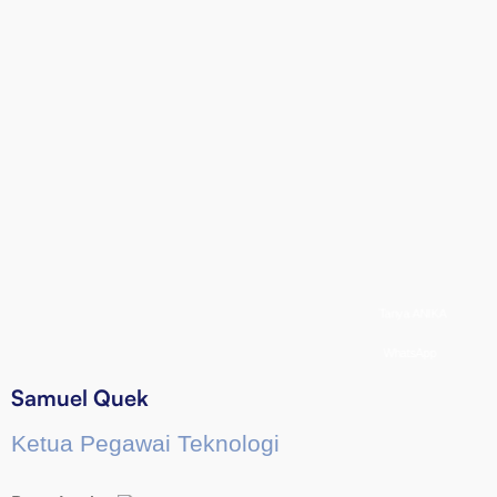
Joanna Tan
Baca Lagi
Vivienne Green
Baca Lagi
Tanya ANIKA
WhatsApp
Samuel Quek
Ketua Pegawai Teknologi