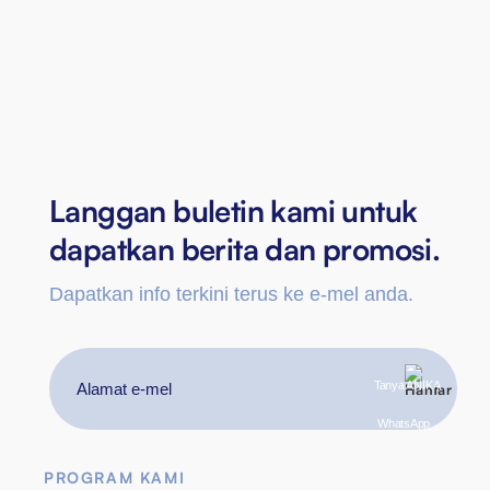
Langgan buletin kami untuk
dapatkan berita dan promosi.
Dapatkan info terkini terus ke e-mel anda.
Alamat
Tanya ANIKA
e-
mel
WhatsApp
PROGRAM KAMI