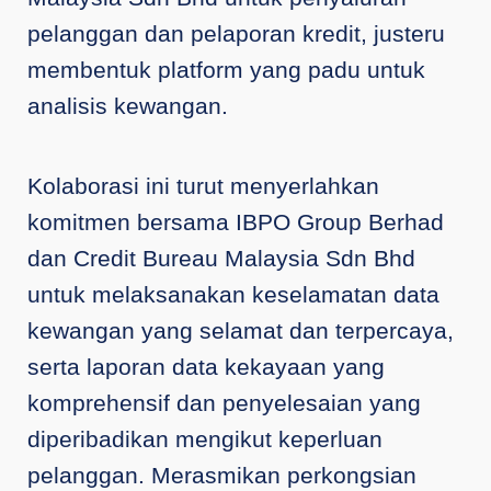
pelanggan dan pelaporan kredit, justeru
membentuk platform yang padu untuk
analisis kewangan.
Kolaborasi ini turut menyerlahkan
komitmen bersama IBPO Group Berhad
dan Credit Bureau Malaysia Sdn Bhd
untuk melaksanakan keselamatan data
kewangan yang selamat dan terpercaya,
serta laporan data kekayaan yang
komprehensif dan penyelesaian yang
diperibadikan mengikut keperluan
pelanggan. Merasmikan perkongsian