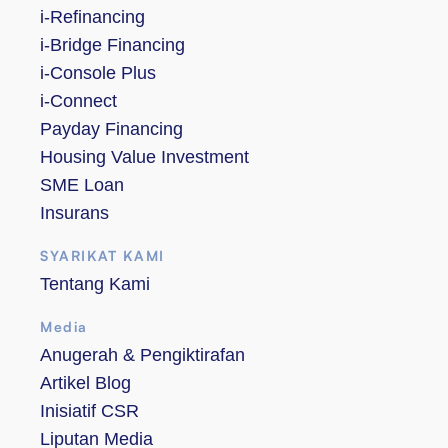
i-Refinancing
i-Bridge Financing
i-Console Plus
i-Connect
Payday Financing
Housing Value Investment
SME Loan
Insurans
SYARIKAT KAMI
Tentang Kami
Media
Anugerah & Pengiktirafan
Artikel Blog
Inisiatif CSR
Liputan Media