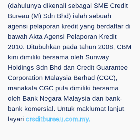
(dahulunya dikenali sebagai SME Credit
Bureau (M) Sdn Bhd) ialah sebuah
agensi pelaporan kredit yang berdaftar di
bawah Akta Agensi Pelaporan Kredit
2010. Ditubuhkan pada tahun 2008, CBM
kini dimiliki bersama oleh Sunway
Holdings Sdn Bhd dan Credit Guarantee
Corporation Malaysia Berhad (CGC),
manakala CGC pula dimiliki bersama
oleh Bank Negara Malaysia dan bank-
bank komersial. Untuk maklumat lanjut,
layari
creditbureau.com.my.