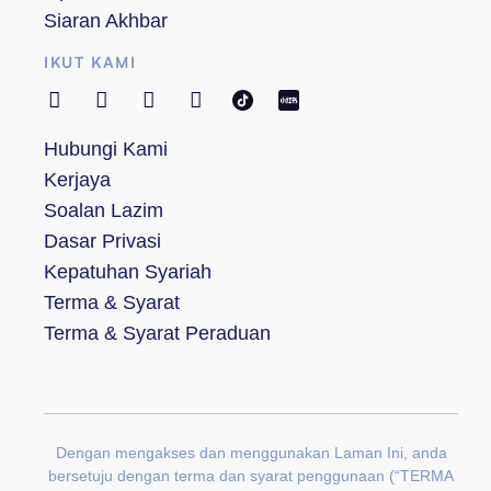
Siaran Akhbar
IKUT KAMI
Hubungi Kami
Kerjaya
Soalan Lazim
Dasar Privasi
Kepatuhan Syariah
Terma & Syarat
Terma & Syarat Peraduan
Dengan mengakses dan menggunakan Laman Ini, anda
bersetuju dengan terma dan syarat penggunaan (“TERMA