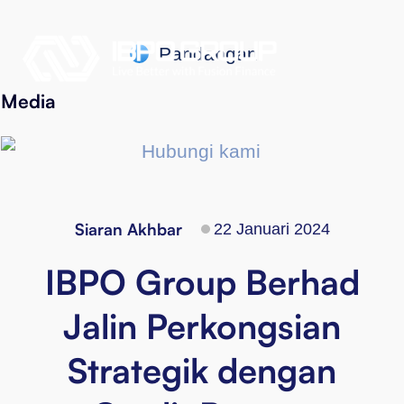
Pandangan
Media
Siaran Akhbar
22 Januari 2024
IBPO Group Berhad
Jalin Perkongsian
Strategik dengan