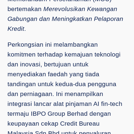
bertemakan
Merevolusikan Kewangan
Gabungan dan Meningkatkan Pelaporan
Kredit
.
Perkongsian ini melambangkan
komitmen terhadap kemajuan teknologi
dan inovasi, bertujuan untuk
menyediakan faedah yang tiada
tandingan untuk kedua-dua pengguna
dan perniagaan. Ini menampilkan
integrasi lancar alat pinjaman AI fin-tech
termaju IBPO Group Berhad dengan
keupayaan cekap Credit Bureau
Malaysia Sdn Bhd untuk penyaluran