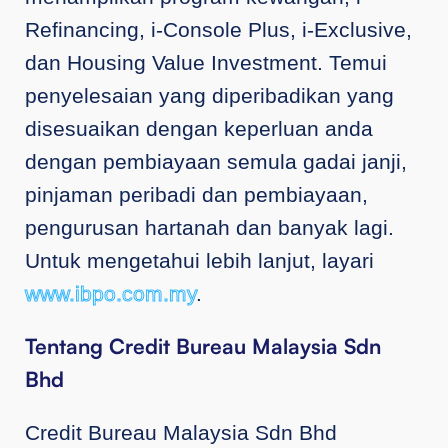
Refinancing, i-Console Plus, i-Exclusive,
dan Housing Value Investment. Temui
penyelesaian yang diperibadikan yang
disesuaikan dengan keperluan anda
dengan pembiayaan semula gadai janji,
pinjaman peribadi dan pembiayaan,
pengurusan hartanah dan banyak lagi.
Untuk mengetahui lebih lanjut, layari
www.ibpo.com.my
.
Tentang Credit Bureau Malaysia Sdn
Bhd
Credit Bureau Malaysia Sdn Bhd